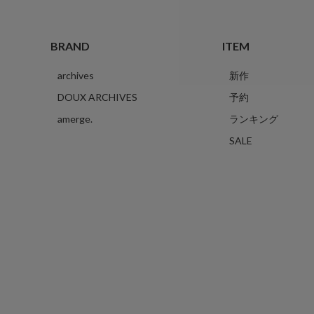
BRAND
ITEM
archives
新作
DOUX ARCHIVES
予約
amerge.
ランキング
SALE