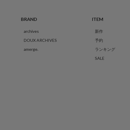
BRAND
ITEM
archives
新作
DOUX ARCHIVES
予約
amerge.
ランキング
SALE