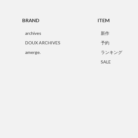
BRAND
ITEM
archives
新作
DOUX ARCHIVES
予約
amerge.
ランキング
SALE