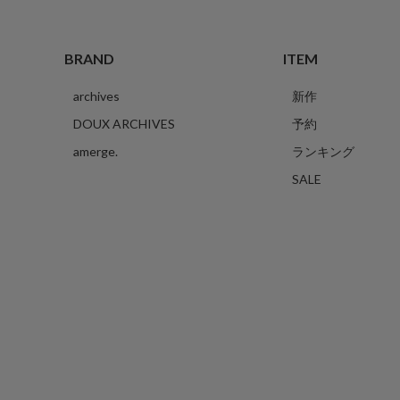
BRAND
ITEM
archives
新作
DOUX ARCHIVES
予約
amerge.
ランキング
SALE