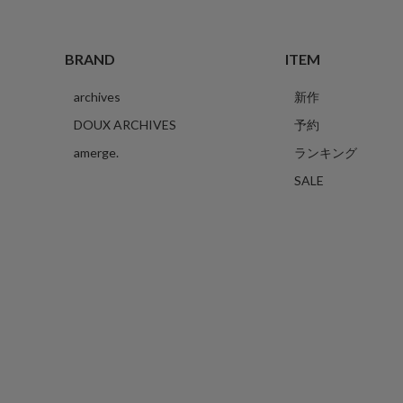
BRAND
ITEM
archives
新作
DOUX ARCHIVES
予約
amerge.
ランキング
SALE