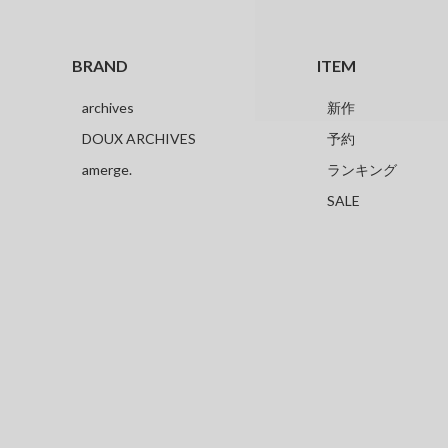
BRAND
ITEM
archives
新作
DOUX ARCHIVES
予約
amerge.
ランキング
SALE