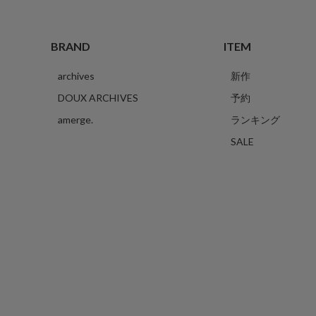
BRAND
ITEM
archives
新作
DOUX ARCHIVES
予約
amerge.
ランキング
SALE