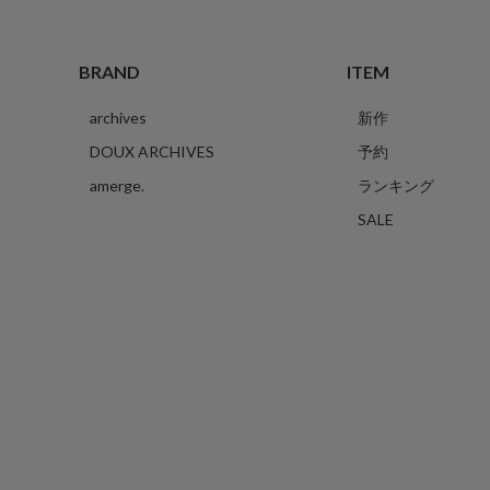
BRAND
ITEM
archives
新作
DOUX ARCHIVES
予約
amerge.
ランキング
SALE