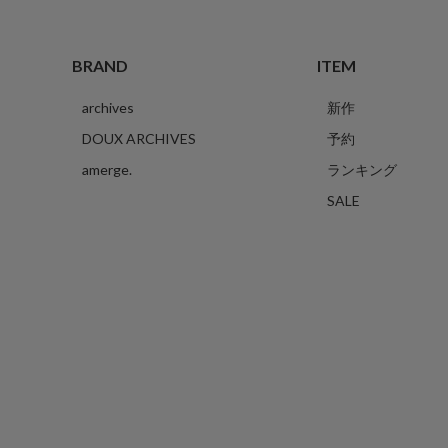
BRAND
ITEM
archives
新作
DOUX ARCHIVES
予約
amerge.
ランキング
SALE