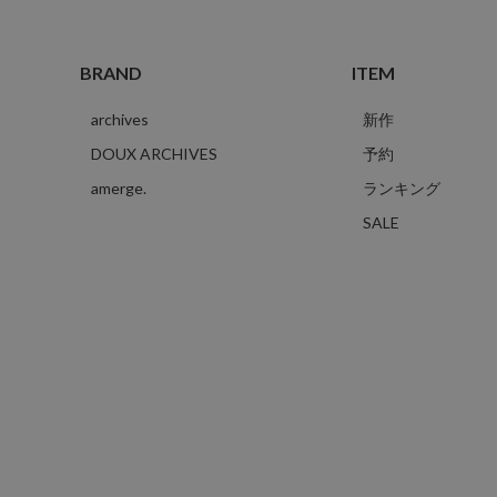
BRAND
ITEM
archives
新作
DOUX ARCHIVES
予約
amerge.
ランキング
SALE