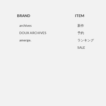
BRAND
ITEM
archives
新作
DOUX ARCHIVES
予約
amerge.
ランキング
SALE