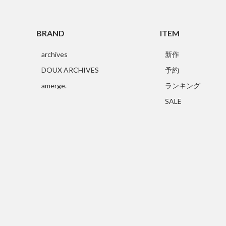
BRAND
ITEM
archives
新作
DOUX ARCHIVES
予約
amerge.
ランキング
SALE