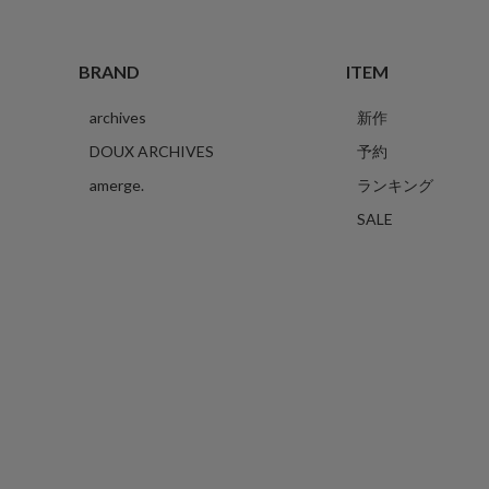
BRAND
ITEM
archives
新作
DOUX ARCHIVES
予約
amerge.
ランキング
SALE