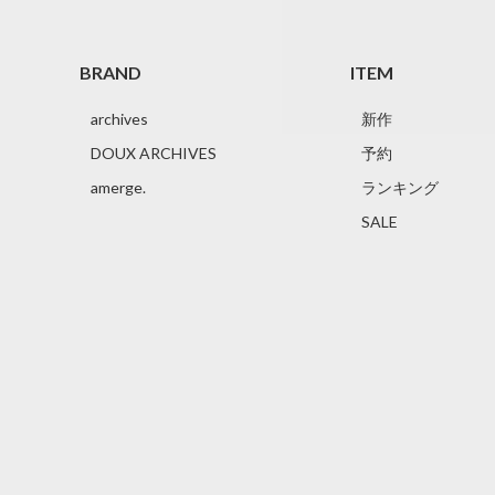
BRAND
ITEM
archives
新作
DOUX ARCHIVES
予約
amerge.
ランキング
SALE