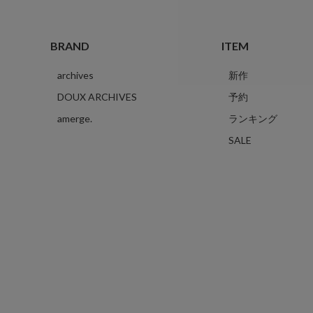
BRAND
ITEM
archives
新作
DOUX ARCHIVES
予約
amerge.
ランキング
SALE