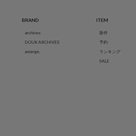
BRAND
ITEM
archives
新作
DOUX ARCHIVES
予約
amerge.
ランキング
SALE