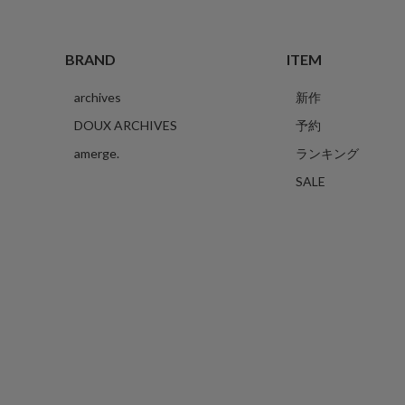
BRAND
ITEM
archives
新作
DOUX ARCHIVES
予約
amerge.
ランキング
SALE