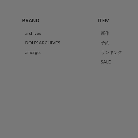
BRAND
ITEM
archives
新作
DOUX ARCHIVES
予約
amerge.
ランキング
SALE