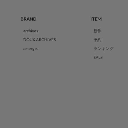
BRAND
ITEM
archives
新作
DOUX ARCHIVES
予約
amerge.
ランキング
SALE