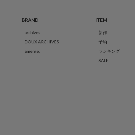
BRAND
ITEM
archives
新作
DOUX ARCHIVES
予約
amerge.
ランキング
SALE