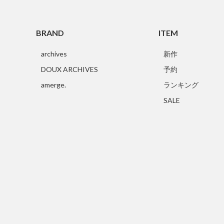
BRAND
ITEM
archives
新作
DOUX ARCHIVES
予約
amerge.
ランキング
SALE