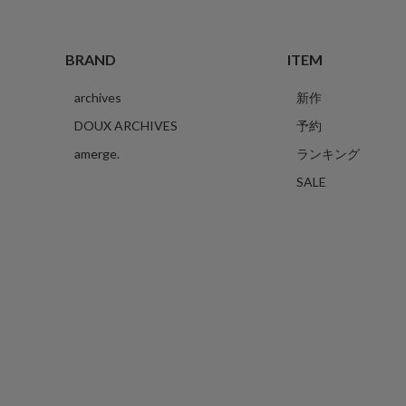
BRAND
ITEM
archives
新作
DOUX ARCHIVES
予約
amerge.
ランキング
SALE