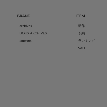
BRAND
ITEM
archives
新作
DOUX ARCHIVES
予約
amerge.
ランキング
SALE