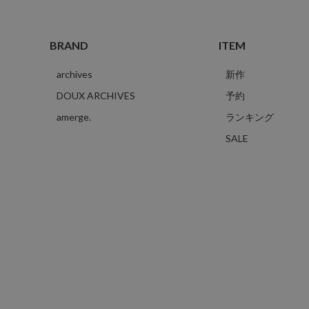
BRAND
ITEM
archives
新作
DOUX ARCHIVES
予約
amerge.
ランキング
SALE