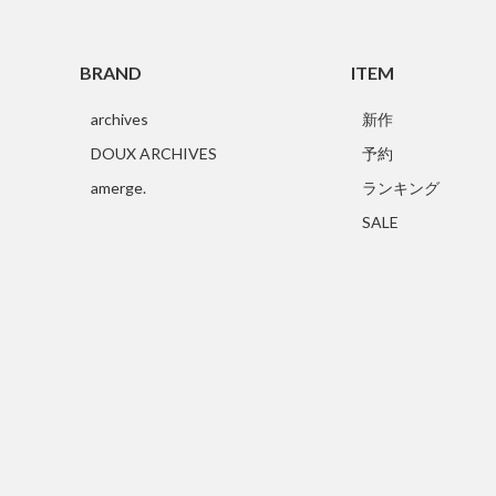
BRAND
ITEM
archives
新作
DOUX ARCHIVES
予約
amerge.
ランキング
SALE