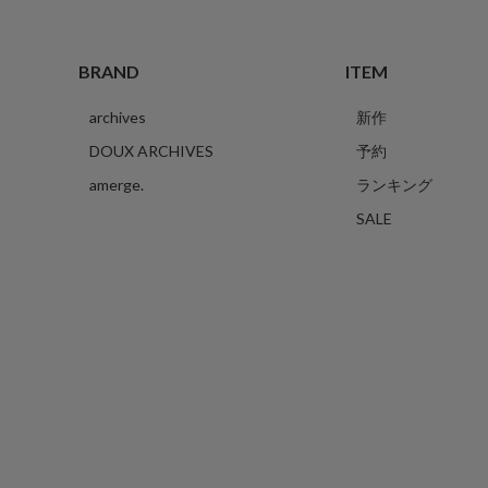
BRAND
ITEM
archives
新作
DOUX ARCHIVES
予約
amerge.
ランキング
SALE