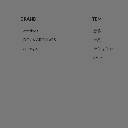
BRAND
ITEM
archives
新作
DOUX ARCHIVES
予約
amerge.
ランキング
SALE