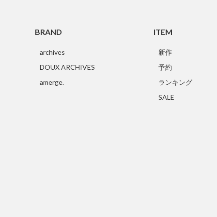
BRAND
ITEM
archives
新作
DOUX ARCHIVES
予約
amerge.
ランキング
SALE