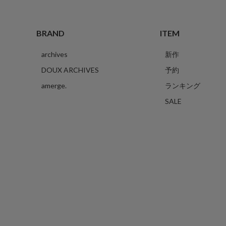
BRAND
ITEM
archives
新作
DOUX ARCHIVES
予約
amerge.
ランキング
SALE