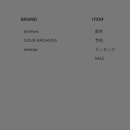
BRAND
ITEM
archives
新作
DOUX ARCHIVES
予約
amerge.
ランキング
SALE