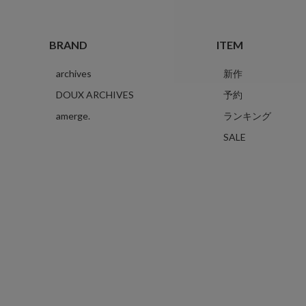
BRAND
ITEM
archives
新作
DOUX ARCHIVES
予約
amerge.
ランキング
SALE