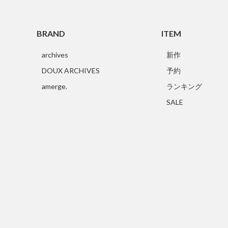
BRAND
ITEM
archives
新作
DOUX ARCHIVES
予約
amerge.
ランキング
SALE