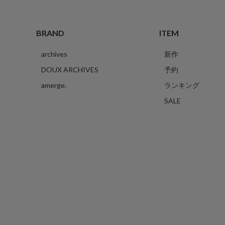
BRAND
ITEM
archives
新作
DOUX ARCHIVES
予約
amerge.
ランキング
SALE