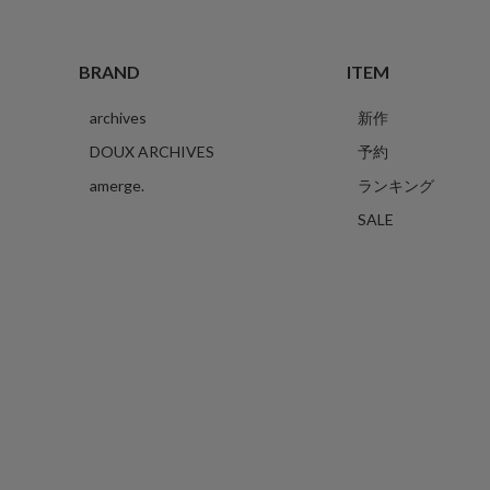
BRAND
ITEM
archives
新作
DOUX ARCHIVES
予約
amerge.
ランキング
SALE