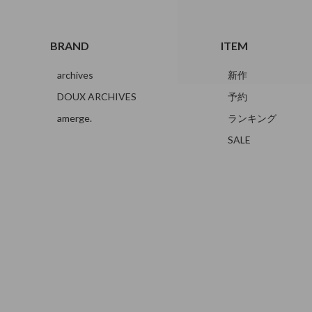
BRAND
ITEM
archives
新作
DOUX ARCHIVES
予約
amerge.
ランキング
SALE