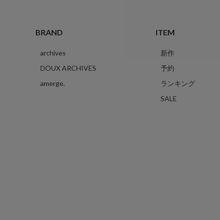
BRAND
ITEM
archives
新作
DOUX ARCHIVES
予約
amerge.
ランキング
SALE