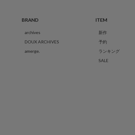
BRAND
ITEM
archives
新作
DOUX ARCHIVES
予約
amerge.
ランキング
SALE