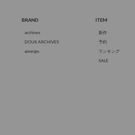
BRAND
ITEM
archives
新作
DOUX ARCHIVES
予約
amerge.
ランキング
SALE