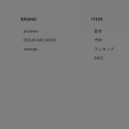
BRAND
ITEM
archives
新作
DOUX ARCHIVES
予約
amerge.
ランキング
SALE