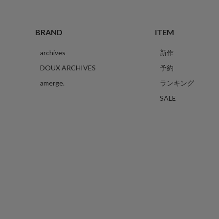
BRAND
ITEM
archives
新作
DOUX ARCHIVES
予約
amerge.
ランキング
SALE