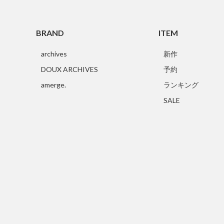
BRAND
ITEM
archives
新作
DOUX ARCHIVES
予約
amerge.
ランキング
SALE