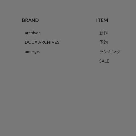
BRAND
ITEM
archives
新作
DOUX ARCHIVES
予約
amerge.
ランキング
SALE