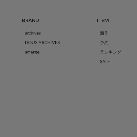
BRAND
ITEM
archives
新作
DOUX ARCHIVES
予約
amerge.
ランキング
SALE