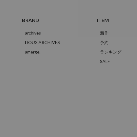
BRAND
ITEM
archives
新作
DOUX ARCHIVES
予約
amerge.
ランキング
SALE