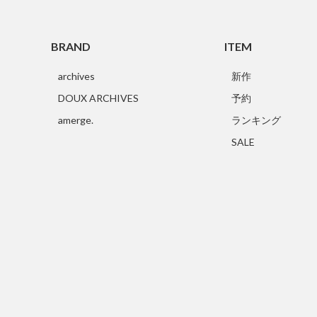
BRAND
ITEM
archives
新作
DOUX ARCHIVES
予約
amerge.
ランキング
SALE