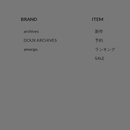
BRAND
ITEM
archives
新作
DOUX ARCHIVES
予約
amerge.
ランキング
SALE