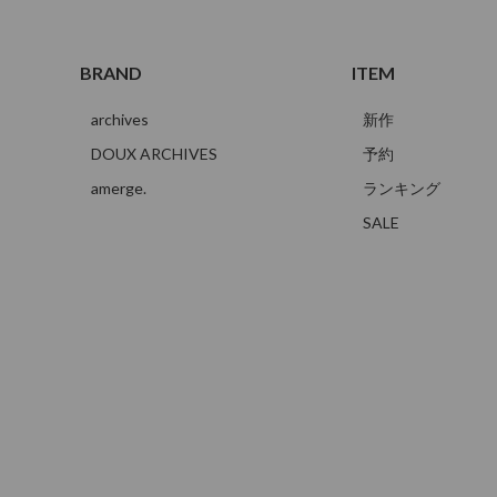
BRAND
ITEM
archives
新作
DOUX ARCHIVES
予約
amerge.
ランキング
SALE