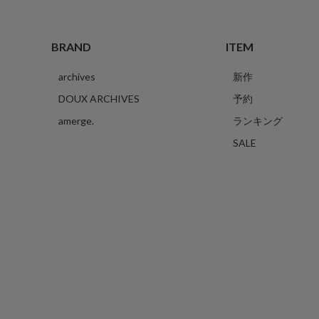
BRAND
ITEM
archives
新作
DOUX ARCHIVES
予約
amerge.
ランキング
SALE