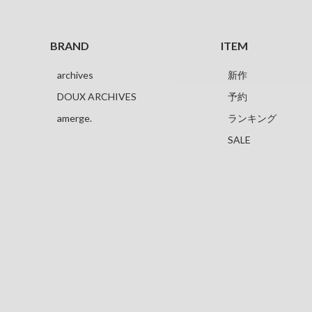
BRAND
ITEM
archives
新作
DOUX ARCHIVES
予約
amerge.
ランキング
SALE