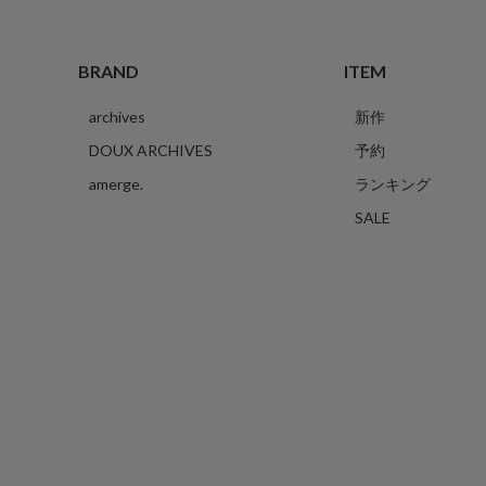
BRAND
ITEM
archives
新作
DOUX ARCHIVES
予約
amerge.
ランキング
SALE